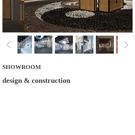
ꁆ
ꁇ
SHOWROOM
design & construction