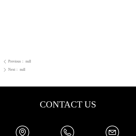
Previous：
null
ꄴ
Next：
null
ꄲ
CONTACT US